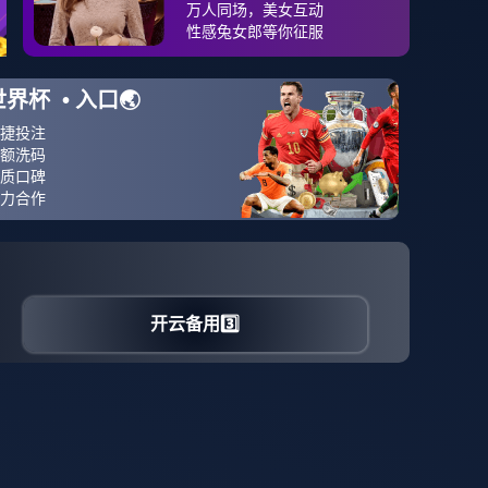
实时赛事比分-赛前突围战来临，浙江稠州围绕NBA总决赛遗憾出局，气氛紧张，心理建设被强调的简单介绍
03/15