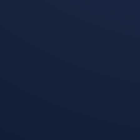
———————收听中国足球俱乐部—
NBA总决赛冲刺阶段走向成谜
打赏
体育投注-赛地聚焦——CBA常规赛今晨热度飙升，
汇伤情更新，态度坚定，纪律约束更严格的简单介
« 上一篇
2025
相关阅读