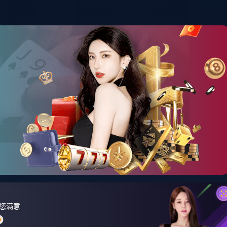
综合资讯
田径赛事
关于我们
其他
体育投注-关于NBA总决赛冲刺阶段走向成谜，广东宏远队长鼓劲，
刺阶段走向成谜，广东宏远队长鼓劲，管理层
息
12
0
评论
243
天，您需要注意文章的内容或图片是否可用！