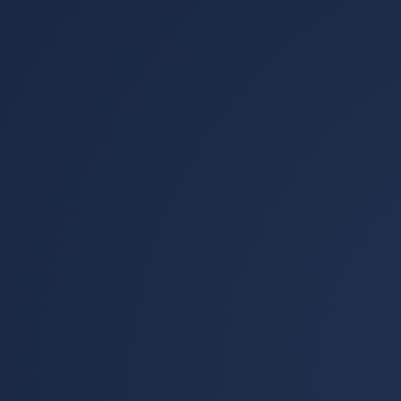
解散：厦门FC 厦门远华