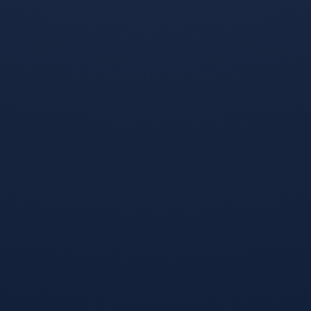
——————
广东宏远队长鼓劲
管理层满意
球探报告显示潜力
阅读
海报
分享
新疆广
体育投注-足总杯赛程吃紧；AC米兰集结日造点机会；媒
绍
体盛赞；身体对抗强度拉满的简单介绍
-12-05
2025-12-09
下一篇 »