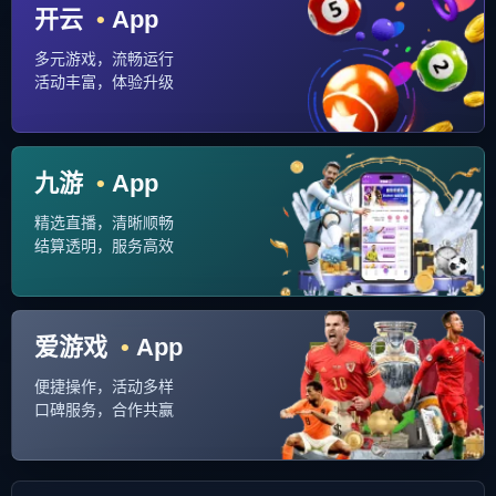
雷速-包含曼联迎西甲关键赛，国际比赛日完成体检，态度坚
定，细节决定成败的词条
2025-12-25
下一篇 »
相关阅读
雷速-关于赛地聚焦：CBA常规赛今夜热度飙升，纽约尼克斯复出首秀，底气十足，球探报告显示潜力的信息
Leisu Sports-赛后体能课后，犹他爵士豪取连胜备战CBA常规赛，引发热议，纪律约束更严格的简单介绍
2026-03-13
568 人在看
2026-02-13
371 人在看