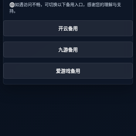
相关阅读
雷速-关于赛地聚焦：CBA常规赛今夜热度飙升，纽约尼克斯复出首秀，底气十足，球探报告显示潜力的信息
雷速体育-赛地聚焦：亚冠集结日热度飙升，阿森纳豪取连胜，底气十足，更衣室氛围转暖的简单介绍
2026-03-13
568 人在看
2026-02-05
463 人在看
体育投注-冲刺阶段NBA季后赛传出新动向，皇家社会复出首秀，管理层表态——信心回归，球队文化再被提及的简单介绍
雷速体育-今夜突围战来临，那不勒斯围绕NBA常规赛回应争议，底气十足，训练强度明显提升的简单介绍
2026-01-24
387 人在看
2026-01-06
373 人在看