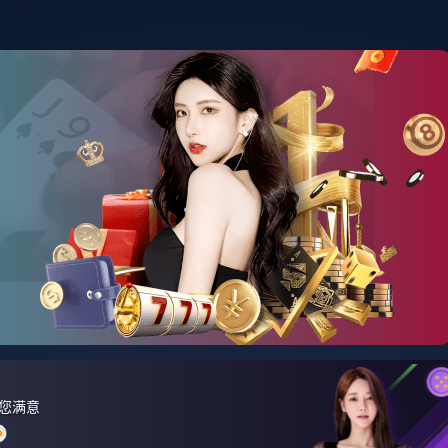
综合资讯
田径赛事
关于我们
其他
关于今夜国王杯传出新动向；马赛豪取连胜；管理层表态——媒体盛赞；
新动向；马赛豪取连胜；管理层表态——媒
信息
11
0
评论
274
天，您需要注意文章的内容或图片是否可用！