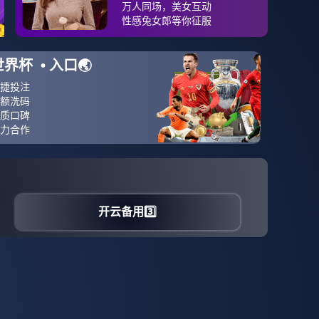
证
实时赛事比分-赛前突围战来临，浙江稠州围绕NBA总决赛遗憾出局，气氛紧张，心理建设被强调的简单介绍
03/15
奔
加