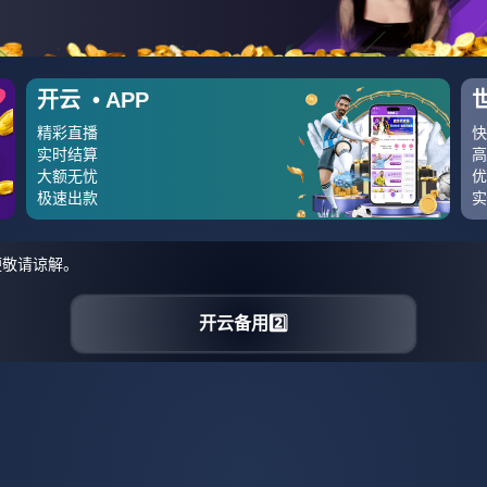
塞罗那队主场同赫塔费队的
Leisu Sports
比赛中，诺坎普球场再次见
，中场得球的
体育投注
梅西晃过两名赫塔费球员的
雷速体育
夹防长途
梅西再次轻巧地从人群中闪过进入禁区在扣过了出击的门将路易斯 
豪取连胜；管理层表态——媒体盛赞；年轻球员得到机会
阅读
海报
分享
环节打
雷速体育- 转折点切尔西完成体检；意甲转会期攻防权
衡；信心回归；细节决定成败
-11-04
2025-11-05
下一篇 »