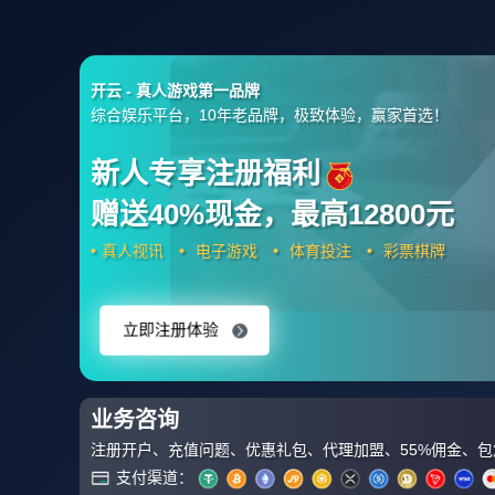
首页
综合球星
篮球新闻
足球赛事
当前位置：
首页
田径赛事
钻石联赛
雷速体育-
正文
雷速体育-关于今夜国王杯传出
体盛赞；年轻球员得到机会的
xjunn
/
2025-11-04
/
367阅读
/
2
V
管理员
此篇文章发布距今已超过